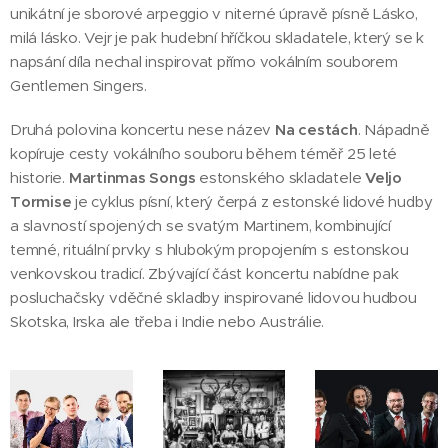
unikátní je sborové arpeggio v niterné úpravě písně Lásko,
milá lásko. Vejr je pak hudební hříčkou skladatele, který se k
napsání díla nechal inspirovat přímo vokálním souborem
Gentlemen Singers.
Druhá polovina koncertu nese název
Na cestách
. Nápadně
kopíruje cesty vokálního souboru během téměř 25 leté
historie.
Martinmas Songs
estonského skladatele
Veljo
Tormise
je cyklus písní, který čerpá z estonské lidové hudby
a slavností spojených se svatým Martinem, kombinující
temné, rituální prvky s hlubokým propojením s estonskou
venkovskou tradicí. Zbývající část koncertu nabídne pak
posluchačsky vděčné skladby inspirované lidovou hudbou
Skotska, Irska ale třeba i Indie nebo Austrálie.