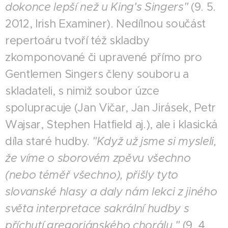
dokonce lepší než u King's Singers"
(9. 5.
2012, Irish Examiner). Nedílnou součást
repertoáru tvoří též skladby
zkomponované či upravené přímo pro
Gentlemen Singers členy souboru a
skladateli, s nimiž soubor úzce
spolupracuje (Jan Vičar, Jan Jirásek, Petr
Wajsar, Stephen Hatfield aj.), ale i klasická
díla staré hudby.
"Když už jsme si mysleli,
že víme o sborovém zpěvu všechno
(nebo téměř všechno), přišly tyto
slovanské hlasy a daly nám lekci z jiného
světa interpretace sakrální hudby s
příchutí gregoriánského chorálu."
(9. 4.