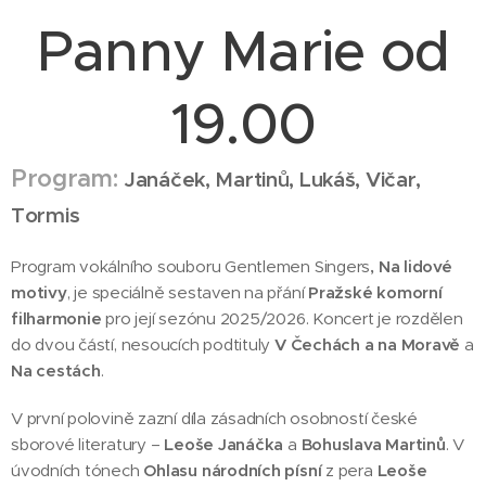
Panny Marie od
19.00
Program:
Janáček, Martinů, Lukáš, Vičar,
Tormis
Program vokálního souboru Gentlemen Singers
, Na lidové
motivy
, je speciálně sestaven na přání
Pražské komorní
filharmonie
pro její sezónu 2025/2026. Koncert je rozdělen
do dvou částí, nesoucích podtituly
V Čechách a na Moravě
a
Na cestách
.
V první polovině zazní díla zásadních osobností české
sborové literatury ­­–
Leoše Janáčka
a
Bohuslava Martinů
. V
úvodních tónech
Ohlasu národních písní
z pera
Leoše