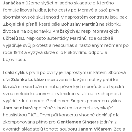
Janáčka
můžeme slyšet mladého skladatele, kterého
formuje lidová hudba, jeho cesty po Moravě a také první
sbormistrovské zkušenosti. V naprostém kontrastu jsou pak
Zbojnické písně
, které píše
Bohuslav Martinů
na sklonku
života a na objednávku
Pražských
(I.) resp.
Moravských
učitelů
(II.). Naprosto autentický
Martinů
, zde osobitě
vyjadřuje svůj protest a nesouhlas s nastoleným režimem po
roce 1948 a vyzývá skrze dílo k aktivnímu odporu a
bojovnosti.
I další cyklus první poloviny je naprostým unikátem. Sborová
díla
Zdeňka Lukáše
inspirovaná lidovými motivy patří ke
klasikám repertoáru mnoha pěveckých sborů. Jsou typická
svou melodickou invenci, rytmickou vitalitou a schopností
vyjádřit silné emoce. Gentlemen Singers provedou cyklus
Jaro se otvírá
společně s hostem koncertu vynikající
houslistkou PKF… První půli koncertu vhodně doplňují díla
zkomponována přímo pro
Gentlemen Singers
jedním z
dvorních skladatelů tohoto souboru
Janem Vičarem
. Zcela