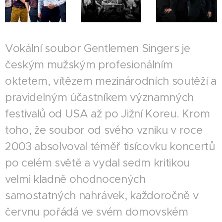
Vokální soubor Gentlemen Singers je
českým mužským profesionálním
oktetem, vítězem mezinárodních soutěží a
pravidelným účastníkem významných
festivalů od USA až po Jižní Koreu. Krom
toho, že soubor od svého vzniku v roce
2003 absolvoval téměř tisícovku koncertů
po celém světě a vydal sedm kritikou
velmi kladně ohodnocených
samostatných nahrávek, každoročně v
červnu pořádá ve svém domovském