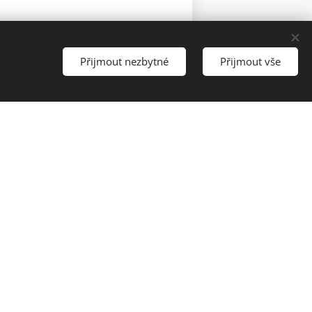
Přijmout nezbytné
Přijmout vše
ivalu) k 270. výročí