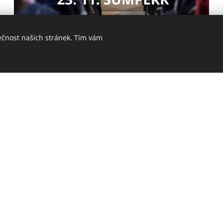
ečnost našich stránek. Tím vám
W. A. MOZART: REQUIEM
Klášterní hudební slavnosti
s festivalem
(Epilog fest
W. A. Mozarta
narození
.
VSTUPENKY