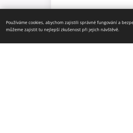
Používáme cookies, abychom zajistili správné fungování a bezp
můžeme zajistit tu nejlepší zkušenost při jejich návštěvě.
Společný koncert 